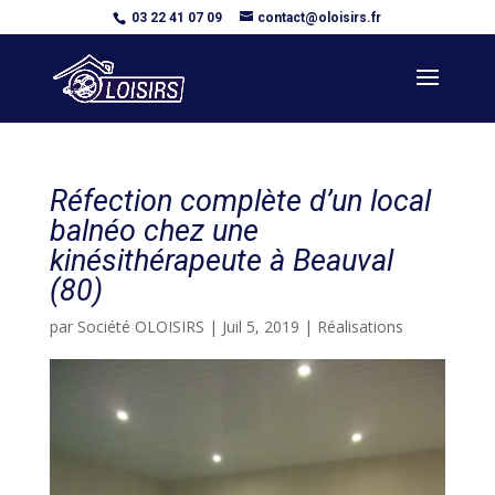
03 22 41 07 09
contact@oloisirs.fr
Réfection complète d’un local
balnéo chez une
kinésithérapeute à Beauval
(80)
par
Société OLOISIRS
|
Juil 5, 2019
|
Réalisations