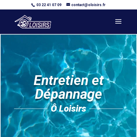
03 22 41 07 09
contact@oloisirs.fr
Lecteur
vidéo
Entretien et
Dépannage
Ô Loisirs