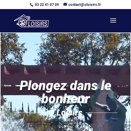
03 22 41 07 09
contact@oloisirs.fr
Lecteur
vidéo
Plongez dans le
bonheur
Ô Loisirs